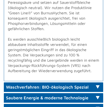
Peressigsäure und setzen auf Sauerstoffbleiche
(ökologisch neutral). Wir nutzen die Produktlinie
“Green Line®” von BurnusHychem. Sie ist
konsequent ökologisch ausgerichtet, frei von
Phosphorverbindungen, Lösungsmitteln oder
gefährlichen Stoffen.
Es werden ausschließlich biologisch leicht
abbaubare Inhaltsstoffe verwendet, für einen
geringstmöglichen Eingriff in das ökologische
System. Die Verpackungen sind zu 100 %
recyclingfähig und die Leergebinde werden in einem
Verpackungs-Rückführungs-System (VRS) nach
Aufbereitung der Wiederverwendung zugeführt.
Waschverfahren: BIO-ökologisch Spezial
Saubere Energie & moderne Technologie
Wir haben auch die Möglichkeit auf Wunsch ein
spezielles ökologisches Waschmittel zu benutzen,